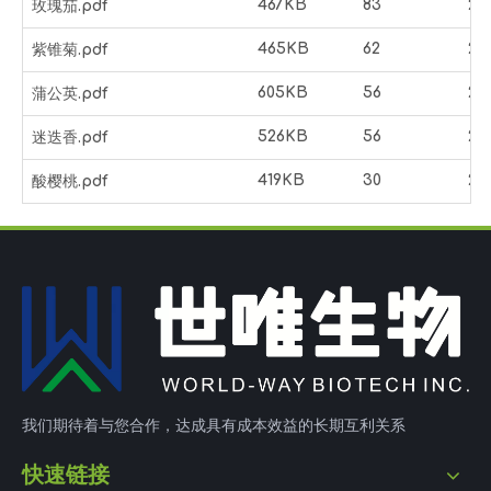
467KB
83
20
玫瑰茄.pdf
465KB
62
20
紫锥菊.pdf
605KB
56
20
蒲公英.pdf
526KB
56
20
迷迭香.pdf
419KB
30
20
酸樱桃.pdf
我们期待着与您合作，达成具有成本效益的长期互利关系
快速链接