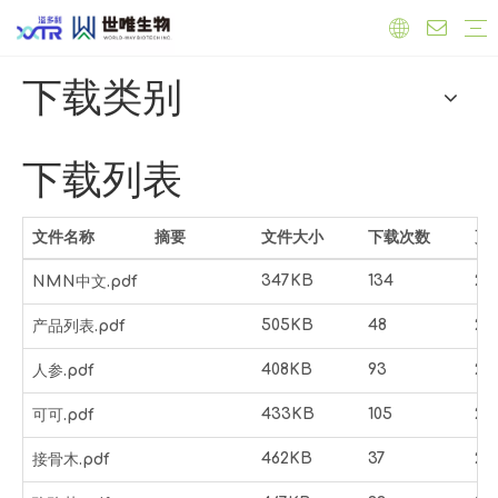
下载类别
实验室
工厂
员工
原料
有机产品
保健品原料
抗氧化
心血管健康
调节雌激素
免疫力增强
肝脏健康
抗菌抗炎
食品原料
功能性原料
天然色素
天然甜味剂
饲料添加剂
公司新闻
产品新闻
行业新闻
下载列表
文件名称
摘要
文件大小
下载次数
更
347KB
134
20
NMN中文.pdf
505KB
48
20
产品列表.pdf
408KB
93
20
人参.pdf
433KB
105
20
可可.pdf
462KB
37
20
接骨木.pdf