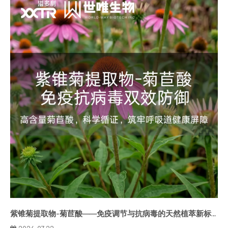
紫锥菊提取物-菊苣酸——免疫调节与抗病毒的天然植萃新标杆