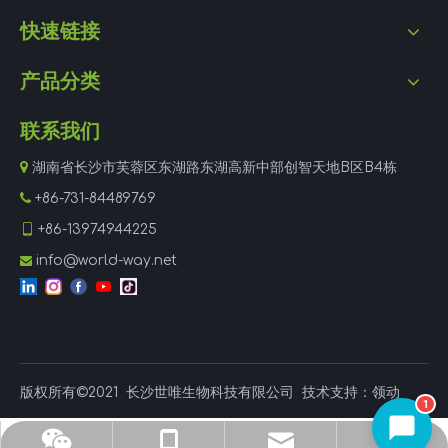
快速链接
产品分类
联系我们

湖南省长沙市芙蓉区东湖路东湖高新中部创智天地B区B4栋

+86-731-84489769

+86-13974944225
info@world-way.net

版权所有©2021
长沙世唯生物科技有限公司
技术支持：
领动
1
杜经理
手机
邮箱
电话