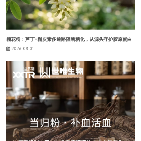
槐花粉：芦丁+槲皮素多通路阻断糖化，从源头守护胶原蛋白
2026-08-01