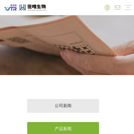
实验室
工厂
员工
原料
有机产品
保健品原料
抗氧化
心血管健康
调节雌激素
免疫力增强
肝脏健康
抗菌抗炎
食品原料
功能性原料
天然色素
天然甜味剂
饲料添加剂
公司新闻
产品新闻
行业新闻
公司新闻
产品新闻