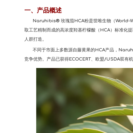
["wechat","weibo","qzone","douban","email"]
一、产品概述
Naruhibis® 玫瑰茄HCA粉是世唯生物（World-
取工艺精制而成的高浓度羟基柠檬酸（HCA）标准化提取物
人群打造。
不同于市面上多数源自藤黄果的HCA产品，Naru
竞争优势。产品已获得ECOCERT、欧盟/USDA双有机认