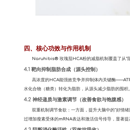
四、核心功效与作用机制
Naruhibis® 玫瑰茄HCA粉的减脂机制覆盖
4.1 靶向抑制脂肪合成（源头控制）
高浓度的HCA能强效竞争并抑制体内关键酶——A
水化合物（糖类）转化为脂肪，从源头减少脂肪的囤积
4.2 神经递质与激素调节（改善食欲与饱腹感）
双重机制调节食欲：一方面，提升大脑中的"好情绪
过增加瘦素受体的mRNA表达和激活信号传导，显著
4.3 阻断消化酶活性（双效抗吸收）