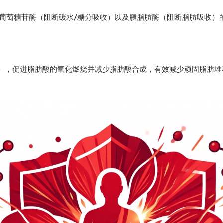
-葡萄糖苷酶（阻断碳水/糖分吸收）以及胰脂肪酶（阻断脂肪吸收
PARγ），促进脂肪酸的氧化燃烧并减少脂肪酸合成，有效减少顽固脂