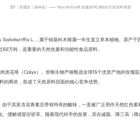
图1：玫瑰茄（洛神花）—— Naruhibis® 玫瑰茄HCA粉的天然原料来源
us Sabdariffa L.，属于锦葵科木槿属一年生直立草本植物。
过50万吨，是重要的天然色素和功能性食品原料。
瑰茄的肉质花萼（Calyx）。世唯生物严格甄选全球15个优质产地的
原料的两倍，形成了天然原料层面的核心竞争优势。
，由于其富含花青素且带有特有的酸味，一直被广泛用作天然红色素
化、缓解感冒症状等。随着现代科学的发展，其在减脂、降三高（降