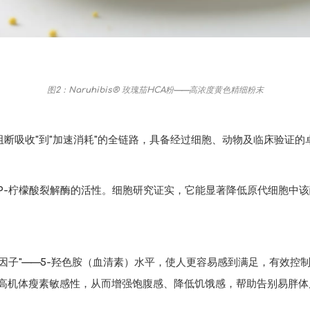
图2：Naruhibis® 玫瑰茄HCA粉——高浓度黄色精细粉末
了从"阻断吸收"到"加速消耗"的全链路，具备经过细胞、动物及临床验证
TP-柠檬酸裂解酶的活性。细胞研究证实，它能显著降低原代细胞中
。
因子"——5-羟色胺（血清素）水平，使人更容易感到满足，有效控
提高机体瘦素敏感性，从而增强饱腹感、降低饥饿感，帮助告别易胖体