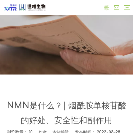
实验室
工厂
员工
原料
有机产品
保健品原料
抗氧化
心血管健康
调节雌激素
免疫力增强
肝脏健康
抗菌抗炎
食品原料
功能性原料
天然色素
天然甜味剂
饲料添加剂
公司新闻
产品新闻
行业新闻
NMN是什么？| 烟酰胺单核苷酸
的好处、安全性和副作用
浏览数量：
10
作者： 本站编辑 发布时间： 2023-03-28