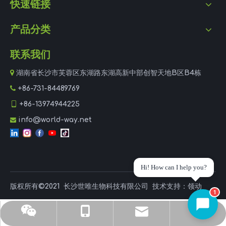
快速链接
产品分类
联系我们

湖南省长沙市芙蓉区东湖路东湖高新中部创智天地B区B4栋

+86-731-84489769

+86-13974944225
info@world-way.net

Hi! How can I help you?
版权所有©2021
长沙世唯生物科技有限公司
技术支持：
领动
1
杜经理
手机
邮箱
电话