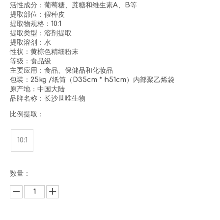
活性成分：葡萄糖、蔗糖和维生素A、B等
提取部位：假种皮
提取物规格：10:1
提取类型：溶剂提取
提取溶剂：水
性状：黄棕色精细粉末
等级：食品级
主要应用：食品、保健品和化妆品
包装：25kg /纸筒（D35cm * h51cm）内部聚乙烯袋
原产地：中国大陆
品牌名称：长沙世唯生物
比例提取：
10:1
数量：