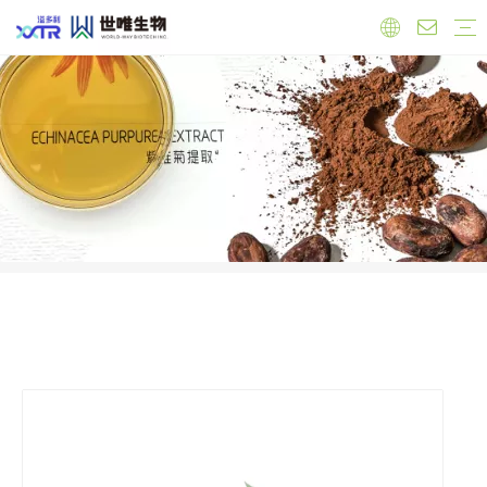
实验室
工厂
员工
原料
有机产品
保健品原料
抗氧化
心血管健康
调节雌激素
免疫力增强
肝脏健康
抗菌抗炎
食品原料
功能性原料
天然色素
天然甜味剂
饲料添加剂
公司新闻
产品新闻
行业新闻