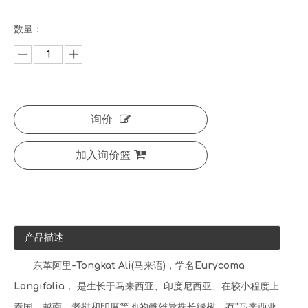
数量：
询价
加入询价篮
产品描述
东革阿里-Tongkat Ali(马来语)，学名Eurycoma
Longifolia， 是生长于马来西亚、印度尼西亚、在较小程度上
泰国、越南、老挝和印度等地的雌雄异株长绿树，有"马来西亚