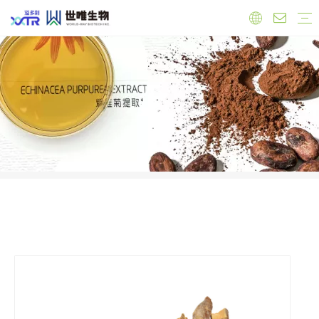
实验室
工厂
员工
原料
有机产品
保健品原料
抗氧化
心血管健康
调节雌激素
免疫力增强
肝脏健康
抗菌抗炎
食品原料
功能性原料
天然色素
天然甜味剂
饲料添加剂
公司新闻
产品新闻
行业新闻