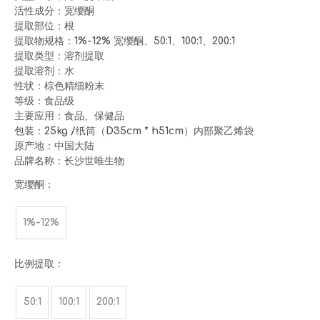
活性成分：宽缨酮
提取部位：根
提取物规格：1%-12% 宽缨酮、50:1、100:1、200:1
提取类型：溶剂提取
提取溶剂：水
性状：棕色精细粉末
等级：食品级
主要应用：食品、保健品
包装：25kg /纸筒（D35cm * h51cm）内部聚乙烯袋
原产地：中国大陆
品牌名称：长沙世唯生物
宽缨酮：
1%-12%
比例提取：
50:1
100:1
200:1