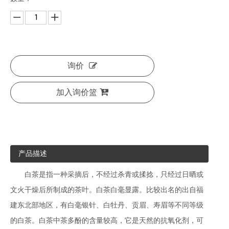
询价
加入询价篮
产品描述
白茶是指一种采摘后，不经过杀青或揉捻，只经过日晒或
文火干燥后所制成的茶叶。白茶白毫显露。比较出名的出自福
建东北部地区，有白毫银针、白牡丹、贡眉、寿眉等不同等级
的白茶。白茶中茶多酚的含量较高，它是天然的抗氧化剂，可