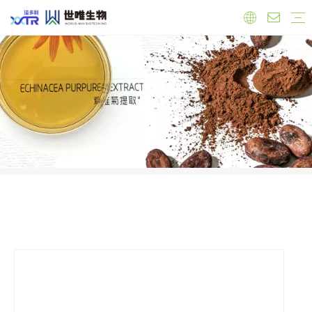
实验室
工厂
员工
原料
有机产品
保健品原料
抗氧化
心血管健康
调节雌激素
免疫力增强
肝脏健康
抗菌抗炎
食品原料
功能性原料
天然色素
天然甜味剂
饲料添加剂
公司新闻
产品新闻
行业新闻