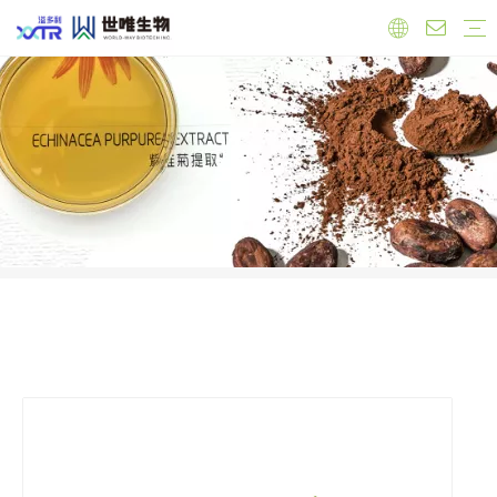
实验室
工厂
员工
原料
有机产品
保健品原料
抗氧化
心血管健康
调节雌激素
免疫力增强
肝脏健康
抗菌抗炎
食品原料
功能性原料
天然色素
天然甜味剂
饲料添加剂
公司新闻
产品新闻
行业新闻