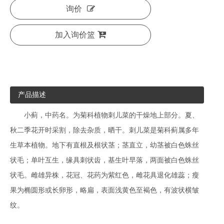
询价
加入询价篮
产品描述
小蓟，中药名。为菊科植物刺儿菜的干燥地上部分。夏、
秋二季花开时采割，除去杂质，晒干。刺儿菜是菊科蓟属多年
生草本植物。地下有直根及根状茎；茎直立，幼茎被白色蛛丝
状毛；单叶互生，缘具刺状齿，基生叶早落，两面被白色蛛丝
状毛。雌雄异株，花冠、花药为紫红色，雌花具退化雄蕊；瘦
果为椭圆形或长卵形，略扁，表面浅黄色至褐色，有波状横皱
纹。