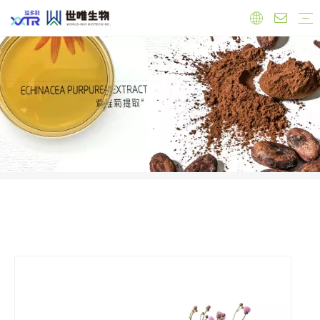
实验室
工厂
员工
原料
有机产品
保健品原料
抗氧化
心血管健康
调节雌激素
免疫力增强
肝脏健康
抗菌抗炎
食品原料
功能性原料
天然色素
天然甜味剂
饲料添加剂
公司新闻
产品新闻
行业新闻