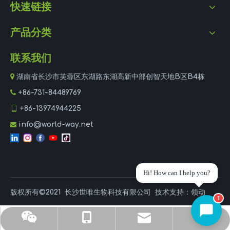
快速链接
产品分类
联系我们

湖南省长沙市芙蓉区东湖路东湖高新中部创智天地B区B4栋

+86-731-84489769

+86-13974944225
info@world-way.net

Hi! How can I help you?
版权所有©2021
长沙世唯生物科技有限公司
技术支持：
领动
1
杜经理
手机
邮箱
电话