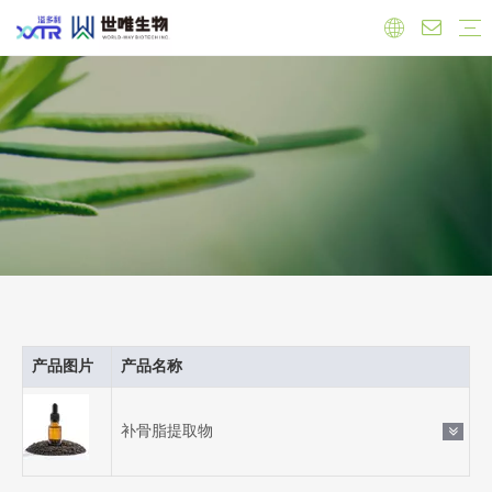
实验室
工厂
员工
原料
有机产品
保健品原料
抗氧化
心血管健康
调节雌激素
免疫力增强
肝脏健康
抗菌抗炎
食品原料
功能性原料
天然色素
天然甜味剂
饲料添加剂
公司新闻
产品新闻
行业新闻
产品图片
产品名称
补骨脂提取物