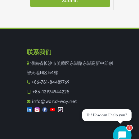
Submit
联系我们

湖南省长沙市芙蓉区东湖路东湖高新中部创
智天地B区B4栋

+86-731-84489769

+86-13974944225
info@world-way.net

Hi! How can I help you?
1