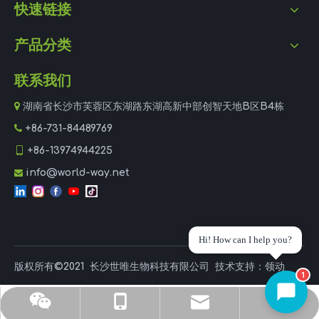
快速链接
产品分类
联系我们

湖南省长沙市芙蓉区东湖路东湖高新中部创智天地B区B4栋

+86-731-84489769

+86-13974944225
info@world-way.net

Hi! How can I help you?
版权所有©2021
长沙世唯生物科技有限公司
技术支持：
领动
1
杜经理
手机
邮箱
电话