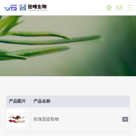
实验室
工厂
员工
原料
有机产品
保健品原料
抗氧化
心血管健康
调节雌激素
免疫力增强
肝脏健康
抗菌抗炎
食品原料
功能性原料
天然色素
天然甜味剂
饲料添加剂
公司新闻
产品新闻
行业新闻
产品图片
产品名称
玫瑰茄提取物