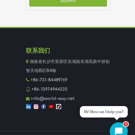
Submit
联系我们

湖南省长沙市芙蓉区东湖路东湖高新中部创
智天地B区B4栋

+86-731-84489769

+86-13974944225
info@world-way.net

1