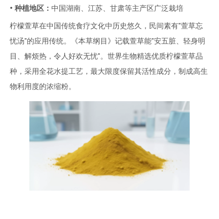
• 种植地区：
中国湖南、江苏、甘肃等主产区广泛栽培
柠檬萱草在中国传统食疗文化中历史悠久，民间素有"萱草忘
忧汤"的应用传统。《本草纲目》记载萱草能"安五脏、轻身明
目、解烦热，令人好欢无忧"。世界生物精选优质柠檬萱草品
种，采用全花水提工艺，最大限度保留其活性成分，制成高生
物利用度的浓缩粉。