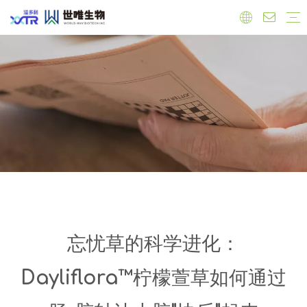
实验室
工厂
员工
原料
有机产品
保健品原料
抗氧化
心血管健康
调节雌激素
免疫力增强
肝脏健康
抗菌抗炎
食品原料
功能性原料
天然色素
天然甜味剂
饲料添加剂
公司新闻
产品新闻
行业新闻
忘忧草的科学进化：
Dayliflora™柠檬萱草如何通过