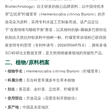
Biotechnology）自主研发的核心品牌原料，以中国传统本
草“忘忧草”柠檬萱草（Hemerocallis citrina Baroni）的开
放花朵为原料，采用专利水提工艺制备而成。该产品定位
于"改善情绪与睡眠平衡"赛道，以其独特的肠-脑轴多巴胺转化
机制在天然抗抑郁原料中独树一帜。柠檬萱草浓缩粉已获得国
家发明专利受理（专利申请号：202610106975.5），拥有多项
SCI科研论文数据支撑，是天然情绪健康领域的突破性产品。
二、植物/原料档案
• 植物学名：
Hemerocallis citrina Baroni（柠檬萱草）
• 科属分类：
百合科萱草属多年生草本植物
• 别名：
黄花菜、金针菜、忘忧草、柠檬萱草
• 使用部位：
开放花朵（花蕾至初开期较佳）
• 原产地：
中国及东亚地区