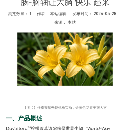
肠-脑轴让大脑"快乐"起来
浏览数量：
1
作者： 本站编辑 发布时间： 2026-05-28
来源：
本站
["wechat","weibo","qzone","douban","email"]
【图片】柠檬萤草开花植株实拍，金黄色花卉美观大方
一、产品概述
Dayliflora™柠檬萱草浓缩粉是世界生物（World-Way