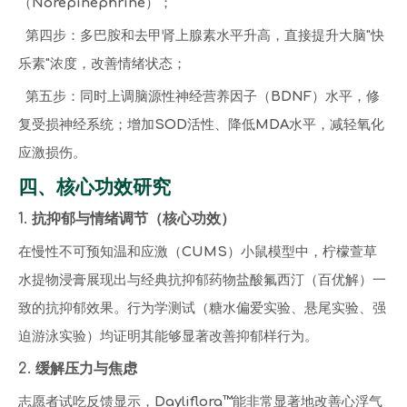
（Norepinephrine）；
第四步：多巴胺和去甲肾上腺素水平升高，直接提升大脑"快
乐素"浓度，改善情绪状态；
第五步：同时上调脑源性神经营养因子（BDNF）水平，修
复受损神经系统；增加SOD活性、降低MDA水平，减轻氧化
应激损伤。
四、核心功效研究
1. 抗抑郁与情绪调节（核心功效）
在慢性不可预知温和应激（CUMS）小鼠模型中，柠檬萱草
水提物浸膏展现出与经典抗抑郁药物盐酸氟西汀（百优解）一
致的抗抑郁效果。行为学测试（糖水偏爱实验、悬尾实验、强
迫游泳实验）均证明其能够显著改善抑郁样行为。
2. 缓解压力与焦虑
志愿者试吃反馈显示，Dayliflora™能非常显著地改善心浮气