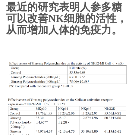
最近的研究表明人参多糖
["wechat","weibo","qzone","douban","email"]
可以改善NK细胞的活性，
从而增加人体的免疫力。