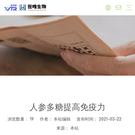
实验室
工厂
员工
原料
有机产品
保健品原料
抗氧化
心血管健康
调节雌激素
免疫力增强
肝脏健康
抗菌抗炎
食品原料
功能性原料
天然色素
天然甜味剂
饲料添加剂
公司新闻
产品新闻
行业新闻
人参多糖提高免疫力
浏览数量：
19
作者： 本站编辑 发布时间： 2021-03-22
来源：
本站