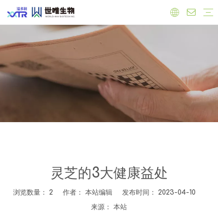
实验室
工厂
员工
原料
有机产品
保健品原料
抗氧化
心血管健康
调节雌激素
免疫力增强
肝脏健康
抗菌抗炎
食品原料
功能性原料
天然色素
天然甜味剂
饲料添加剂
公司新闻
产品新闻
行业新闻
灵芝的3大健康益处
浏览数量：
2
作者： 本站编辑 发布时间： 2023-04-10
来源：
本站